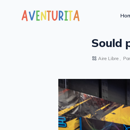
Ho
Sould p
Aire Libre ,
Par