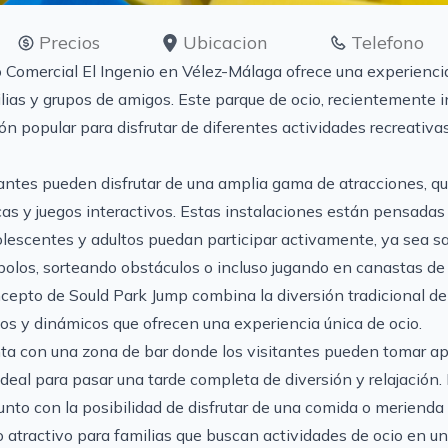
Precios
Ubicacion
Telefono
o Comercial El Ingenio en Vélez-Málaga ofrece una experienc
ilias y grupos de amigos. Este parque de ocio, recientemente 
n popular para disfrutar de diferentes actividades recreativa
itantes pueden disfrutar de una amplia gama de atracciones, q
cas y juegos interactivos. Estas instalaciones están pensadas
escentes y adultos puedan participar activamente, ya sea s
s bolos, sorteando obstáculos o incluso jugando en canastas 
ncepto de Sould Park Jump combina la diversión tradicional de
s y dinámicos que ofrecen una experiencia única de ocio.
ta con una zona de bar donde los visitantes pueden tomar ap
 ideal para pasar una tarde completa de diversión y relajación.
junto con la posibilidad de disfrutar de una comida o merienda 
o atractivo para familias que buscan actividades de ocio en u